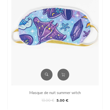
Masque de nuit summer witch
Se
13.00
€
5.00
€