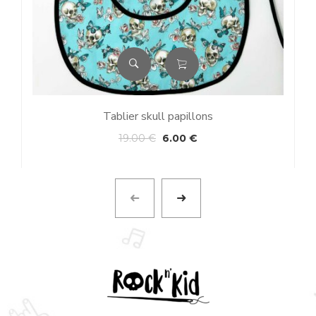
Tablier skull papillons
P
19.00
€
6.00
€