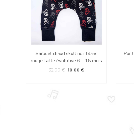
Sarouel chaud skull noir blanc
Panta
rouge taille évolutive 6 – 18 mois
32.00
€
10.00
€