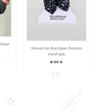
érique
Po
Noeud sur élastique cheveux
motif Jack
8.00
€