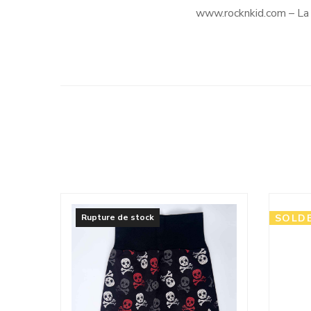
www.rocknkid.com – La b
Rupture de stock
SOLD