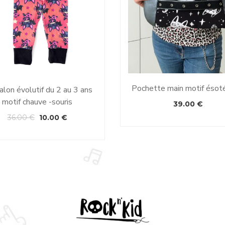
Pochette main motif ésot
lon évolutif du 2 au 3 ans
motif chauve -souris
39.00
€
36.00
€
10.00
€