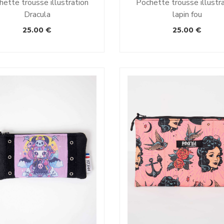
ette trousse illustration
Pochette trousse illustr
Dracula
lapin fou
25.00
€
25.00
€