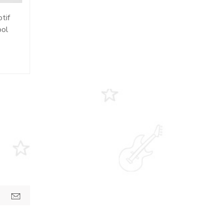
tif
ool