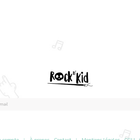
 compte
|
À propos
Contact
|
Mentions légales
CGU